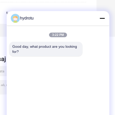
5
6
7
8
>>
>|
hydrotu
3:22 PM
Good day, what product are you looking 
for?
aj bırak