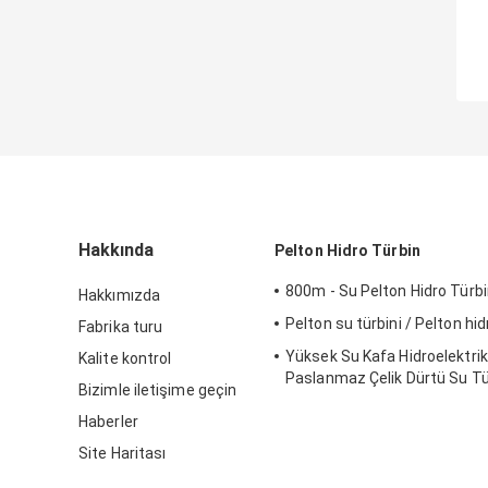
Hakkında
Pelton Hidro Türbin
800m - Su Pelton Hidro Türb
Hakkımızda
Pelton su türbini / Pelton hid
Fabrika turu
Yüksek Su Kafa Hidroelektrik 
Kalite kontrol
Paslanmaz Çelik Dürtü Su Tür
Bizimle iletişime geçin
Pelton Su Türbini
Haberler
Site Haritası