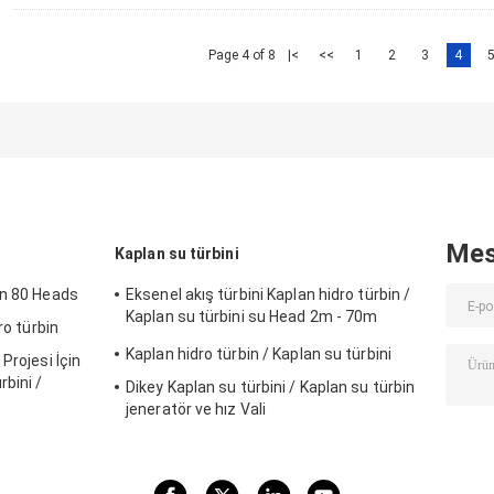
Page 4 of 8
|<
<<
1
2
3
4
Mes
Kaplan su türbini
in 80 Heads
Eksenel akış türbini Kaplan hidro türbin /
Kaplan su türbini su Head 2m - 70m
ro türbin
hidroelektrik projesi
Kaplan hidro türbin / Kaplan su türbini
Projesi İçin
bini /
Dikey Kaplan su türbini / Kaplan su türbin
jeneratör ve hız Vali