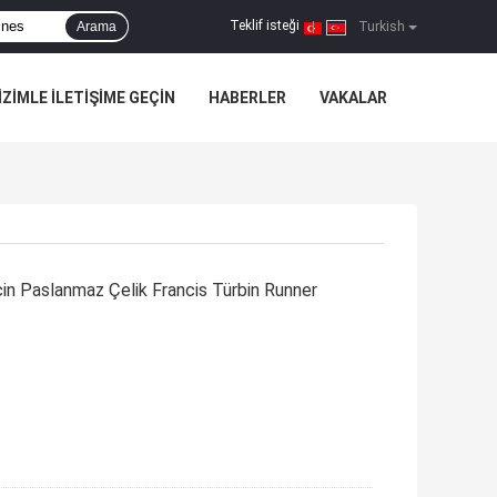
Teklif isteği
Arama
|
Turkish
IZIMLE ILETIŞIME GEÇIN
HABERLER
VAKALAR
için Paslanmaz Çelik Francis Türbin Runner