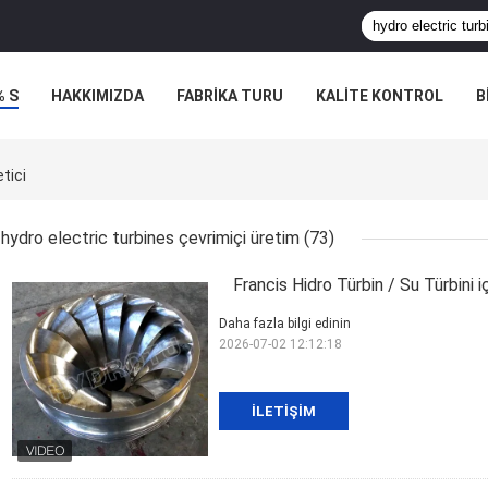
% S
HAKKIMIZDA
FABRIKA TURU
KALITE KONTROL
B
tici
hydro electric turbines çevrimiçi üretim
(73)
Francis Hidro Türbin / Su Türbini 
Daha fazla bilgi edinin
2026-07-02 12:12:18
İLETIŞIM