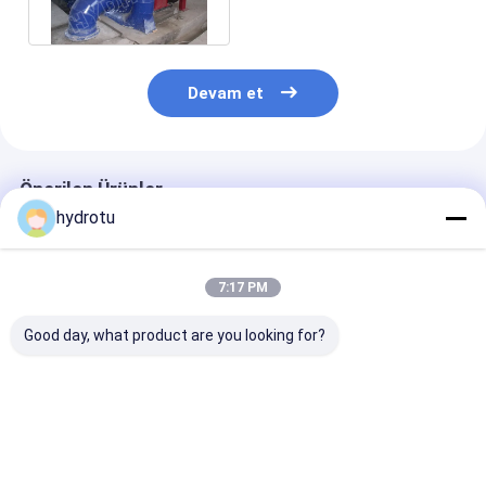
jeneratör
Devam et
Önerilen Ürünler
hydrotu
7:17 PM
Good day, what product are you looking for?
Karşı Ağırlık Kılavuzu
Küçük yatay Francis
Yatay Milli Fra
Vanes ile 1500KW
Hydro türbin / su
Hydro türbin s
Francis Su Türbini
türbini 100KW ile -
20m - 300m
5MW eşzamanlı
üreteç
En iyi fiyat
En iyi fiyat
En iyi fiy