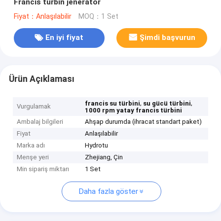
Francis türbin jeneratör
Fiyat：Anlaşılabilir
MOQ：1 Set
En iyi fiyat
Şimdi başvurun
Ürün Açıklaması
,
,
francis su türbini
su gücü türbini
Vurgulamak
1000 rpm yatay francis türbini
Ambalaj bilgileri
Ahşap durumda (ihracat standart paket)
Fiyat
Anlaşılabilir
Marka adı
Hydrotu
Menşe yeri
Zhejiang, Çin
Min sipariş miktarı
1 Set
Daha fazla göster