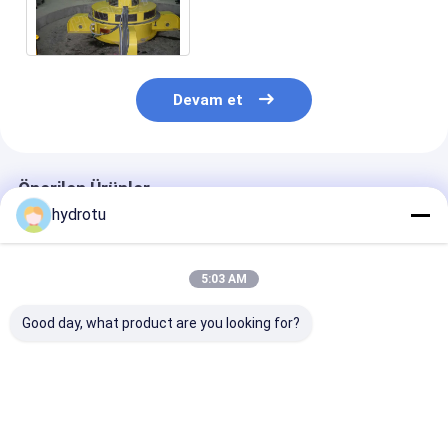
türbini su Head 2m - 70m
hidroelektrik projesi
Devam et
Önerilen Ürünler
hydrotu
5:03 AM
Good day, what product are you looking for?
Kaplan Hidro Turbini
Düzenlenebilir
100KW Kaplan 
/ Su Turbini 2-25m
koşucu bıçağı açısı
Türbin
ve kapasitesi 100KW-
ve ZG20SiMn rehber
1000KW
yelkenli Kaplan
türbini