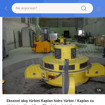
1
/
6
Eksenel akış türbini Kaplan hidro türbin / Kaplan su