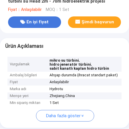
türbini su Head 2m - 70m hidroelektrik projesi
Fiyat：Anlaşılabilir
MOQ：1 Set
En iyi fiyat
Şimdi başvurun
Ürün Açıklaması
,
mikro su türbini
Vurgulamak
,
hidro jeneratör türbini
sabit kanatlı kaplan hidro türbin
Ambalaj bilgileri
Ahşap durumda (ihracat standart paket)
Fiyat
Anlaşılabilir
Marka adı
Hydrotu
Menşe yeri
Zhejiang.China
Min sipariş miktarı
1 Set
Daha fazla göster