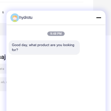
6
7
8
9
>>
>|
hydrotu
9:48 PM
Good day, what product are you looking 
for?
aj bırak