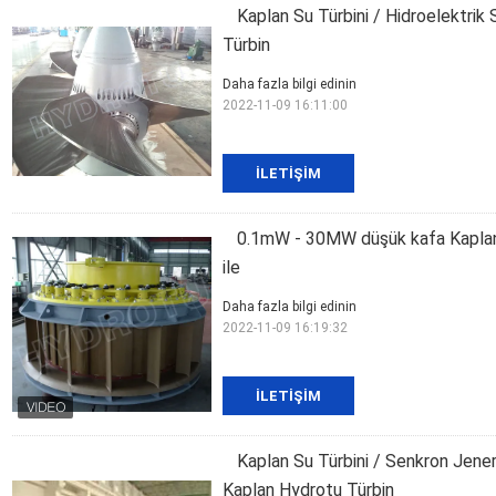
Kaplan Su Türbini / Hidroelektrik 
Türbin
Daha fazla bilgi edinin
2022-11-09 16:11:00
İLETIŞIM
0.1mW - 30MW düşük kafa Kaplan hi
ile
Daha fazla bilgi edinin
2022-11-09 16:19:32
İLETIŞIM
Kaplan Su Türbini / Senkron Jenera
Kaplan Hydrotu Türbin