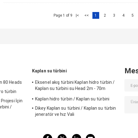
Page 1 of 9
|<
<<
1
2
3
4
5
Mes
Kaplan su türbini
in 80 Heads
Eksenel akış türbini Kaplan hidro türbin /
Kaplan su türbini su Head 2m - 70m
ro türbin
hidroelektrik projesi
Kaplan hidro türbin / Kaplan su türbini
Projesi İçin
bini /
Dikey Kaplan su türbini / Kaplan su türbin
jeneratör ve hız Vali