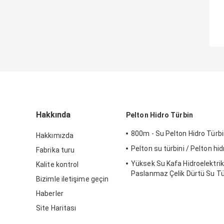
Hakkında
Pelton Hidro Türbin
800m - Su Pelton Hidro Türb
Hakkımızda
Pelton su türbini / Pelton hid
Fabrika turu
Yüksek Su Kafa Hidroelektrik 
Kalite kontrol
Paslanmaz Çelik Dürtü Su Tür
Bizimle iletişime geçin
Pelton Su Türbini
Haberler
Site Haritası