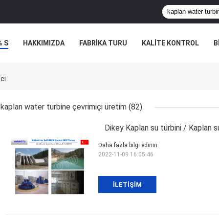
% S
HAKKIMIZDA
FABRIKA TURU
KALITE KONTROL
B
ci
kaplan water turbine çevrimiçi üretim
(82)
Dikey Kaplan su türbini / Kaplan su
Daha fazla bilgi edinin
2022-11-09 16:05:46
İLETIŞIM