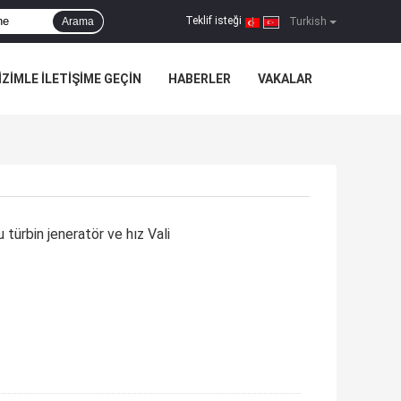
Teklif isteği
Arama
|
Turkish
IZIMLE ILETIŞIME GEÇIN
HABERLER
VAKALAR
 türbin jeneratör ve hız Vali