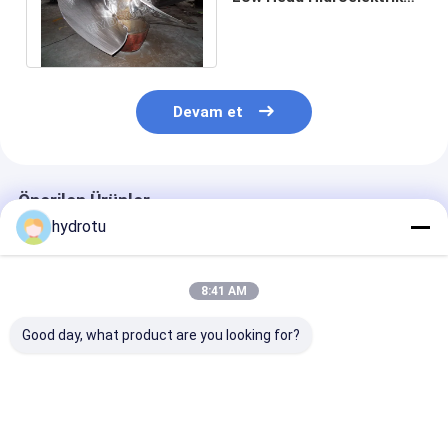
İstasyonları Kaplan Su
Türbini
Devam et
Önerilen Ürünler
hydrotu
8:41 AM
Good day, what product are you looking for?
Kaplan Hidro Turbini
Düzenlenebilir
100KW Kaplan 
/ Su Turbini 2-25m
koşucu bıçağı açısı
Türbin
ve kapasitesi 100KW-
ve ZG20SiMn rehber
1000KW
yelkenli Kaplan