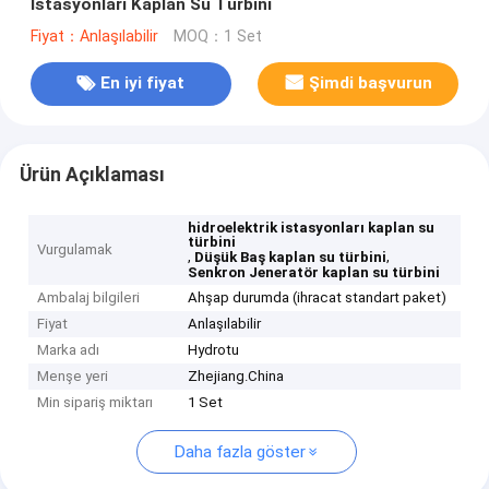
İstasyonları Kaplan Su Türbini
Fiyat：Anlaşılabilir
MOQ：1 Set
En iyi fiyat
Şimdi başvurun
Ürün Açıklaması
hidroelektrik istasyonları kaplan su
türbini
Vurgulamak
,
,
Düşük Baş kaplan su türbini
Senkron Jeneratör kaplan su türbini
Ambalaj bilgileri
Ahşap durumda (ihracat standart paket)
Fiyat
Anlaşılabilir
Marka adı
Hydrotu
Menşe yeri
Zhejiang.China
Min sipariş miktarı
1 Set
Daha fazla göster