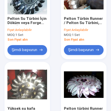
Fabrika turu
Kalite kontrol
Pelton Su Türbini İçin
Pelton Türbin Runner
Döküm veya Forge
/ Pelton Su Türbini,
Bizimle iletişime geçin
CNC İşlenmiş
Yüksek Su Kafası
Fiyat:
Anlaşılabilir
Fiyat:
Anlaşılabilir
Paslanmaz Çelik
Hidroelektrik Projesi
MOQ:
1 Set
MOQ:
1 Set
Pelton Türbin Runner
için Dövme CNC
Haberler
Makinesi Runner ile
Son Fiyat alın
Son Fiyat alın
Vakalar
Şimdi başvurun
Şimdi başvurun
Pelton Hidro Türbin
Kaplan su türbini
Francis Hidro Türbin
Ampul su türbini
Yüksek su kafa
Pelton türbini Runner