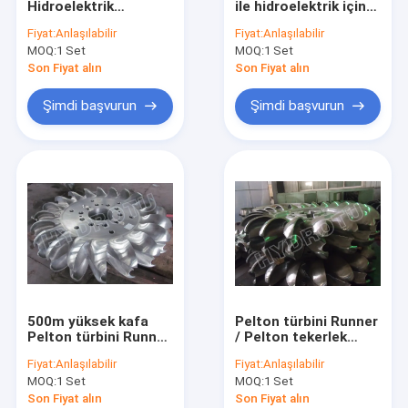
Hidroelektrik
ile hidroelektrik için
Turgo Hidro Türbin
istasyonu için
eşzamanlı üreteç
Fiyat:
Anlaşılabilir
Fiyat:
Anlaşılabilir
paslanmaz çelik su
ekipman 500kw -
MOQ:
S tipi türbin
1 Set
MOQ:
1 Set
Pelton türbin koşucu
20MW
Son Fiyat alın
Son Fiyat alın
Francis türbini Runner
Şimdi başvurun
Şimdi başvurun
Pelton türbin Runner
Flanşlı Kelebek Vana
Flanşlı Gate Valve
Flanşlı Küre Valf
Jeneratör Excitation sistemi
500m yüksek kafa
Pelton türbini Runner
Hidroelektrik türbin valisi
Pelton türbini Runner
/ Pelton tekerlek
ile iki püskürtme ve
Forge + CNC makine
Fiyat:
Anlaşılabilir
Fiyat:
Anlaşılabilir
sahte CNC İşleme
için güç 1MW - 20MW
MOQ:
1 Set
MOQ:
1 Set
Runner
Son Fiyat alın
Son Fiyat alın