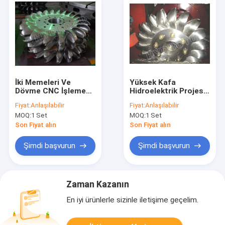
İki Memeleri Ve
Yüksek Kafa
Dövme CNC İşleme
Hidroelektrik Projesi
Runner ile 500m
için Forge CNC
Fiyat:
Anlaşılabilir
Fiyat:
Anlaşılabilir
Yüksek Su Başkanı
İşleme ile Hydro
MOQ:
1 Set
MOQ:
1 Set
Turgo Hidro Türbin
Pelton Türbin Runner
Son Fiyat alın
Son Fiyat alın
Şimdi başvurun
Şimdi başvurun
Zaman Kazanın
En iyi ürünlerle sizinle iletişime geçelim.