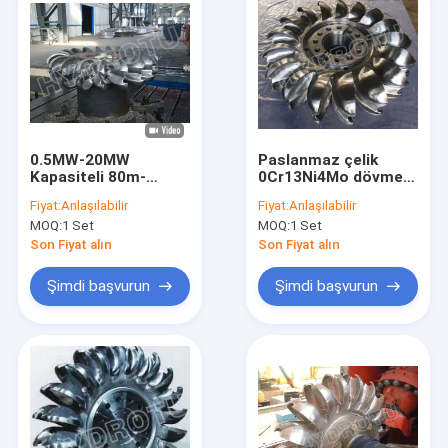
0.5MW-20MW
Paslanmaz çelik
Kapasiteli 80m-
0Cr13Ni4Mo dövme
1000m Su Yüksekliği
CNC Pelton türbini
Fiyat:
Anlaşılabilir
Fiyat:
Anlaşılabilir
için Paslanmaz Çelik
Runner / Pelton
MOQ:
1 Set
MOQ:
1 Set
Pelton Türbin Çarkı
tekerlek çapı
aşağıdaki ile 2.5m
Son Fiyat alın
Son Fiyat alın
Şimdi başvurun
Şimdi başvurun
Ev
Ürün:% s
Hakkımızda