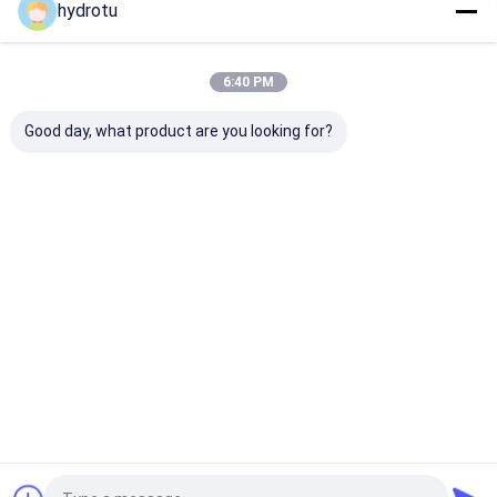
hydrotu
Kategorilerimiz
6:40 PM
Good day, what product are you looking for?
Pelton Hidro Türbin
Kaplan su türbini
Francis Hidro 
Ana
Hakkımızda
Bize
Desktop
sayfa
ulaşın
Site
Site Haritası
Privacy Policy
Kalite
Pelton Hidro Türbin
Çin fabrikası.Copyright © 2026 Hangzhou
Hydrotu Engineering Co.,Ltd.. All Rights Reserved.