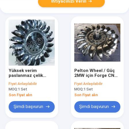
İhtiyacınızı Verin
Yüksek verim
Pelton Wheel / Güç
paslanmaz çelik
2MW için Forge CNC
Pelton türbini
Machine ile Türbin
Fiyat:
Anlaşılabilir
Fiyat:
Anlaşılabilir
Runner/Pelton
Runner - 20MW
MOQ:
1 Set
MOQ:
1 Set
tekerlek hidroelektrik
projesi
Son Fiyat alın
Son Fiyat alın
Şimdi başvurun
Şimdi başvurun