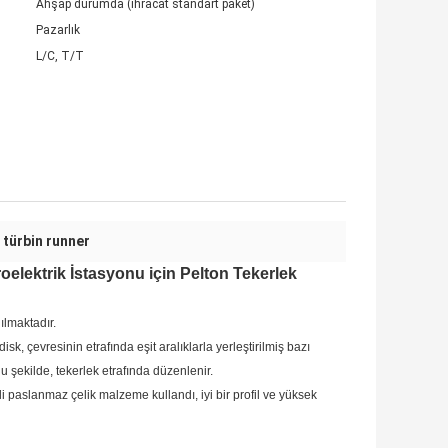
Ahşap durumda (ihracat standart paket)
Pazarlık
L/C, T/T
 türbin runner
elektrik İstasyonu için Pelton Tekerlek
ılmaktadır.
isk, çevresinin etrafında eşit aralıklarla yerleştirilmiş bazı
ğu şekilde, tekerlek etrafında düzenlenir.
aslanmaz çelik malzeme kullandı, iyi bir profil ve yüksek