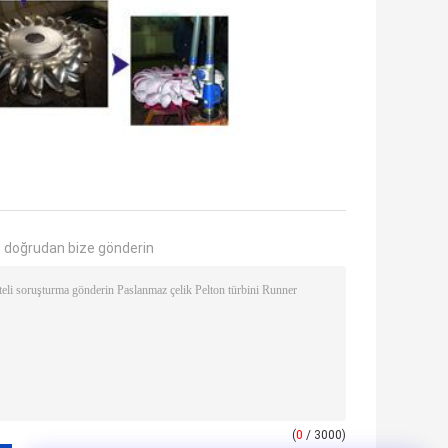
 doğrudan bize gönderin
(
0
/ 3000)