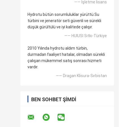
—— İşletme lisans
Hydrotu bütün sorumluluklar yürüttü.Su
türbini ve jeneratör seti güvenli ve sürekli
düşük gürültülü ve iyi kalitede çalışır.
—— HUlUSI Sıtkı-Türkiye
2010 Yılında hydrotu aldım türbin,
durmadan faaliyet hatalar, olmadan sürekli
çalışan mükemmel satış sonrası hizmeti
vardır.
—— Dragan Klisura-Sırbistan
BEN SOHBET ŞIMDI