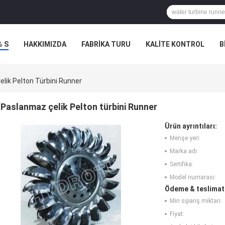
% S
HAKKIMIZDA
FABRIKA TURU
KALITE KONTROL
B
lik Pelton Türbini Runner
Paslanmaz çelik Pelton türbini Runner
Ürün ayrıntıları:
Menşe yeri:
Marka adı:
Sertifika:
Model numarası:
Ödeme & teslimat 
Min sipariş miktarı:
Fiyat: