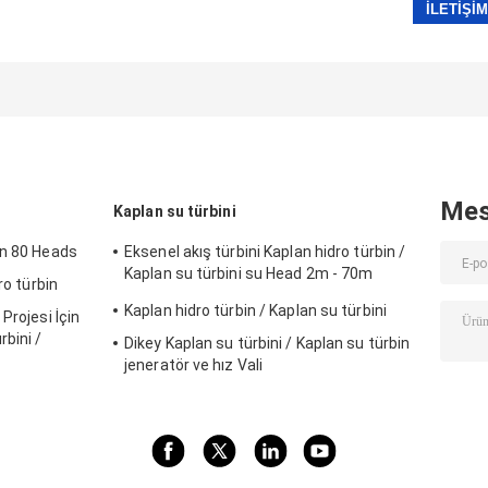
Mes
Kaplan su türbini
in 80 Heads
Eksenel akış türbini Kaplan hidro türbin /
Kaplan su türbini su Head 2m - 70m
ro türbin
hidroelektrik projesi
Kaplan hidro türbin / Kaplan su türbini
Projesi İçin
bini /
Dikey Kaplan su türbini / Kaplan su türbin
jeneratör ve hız Vali