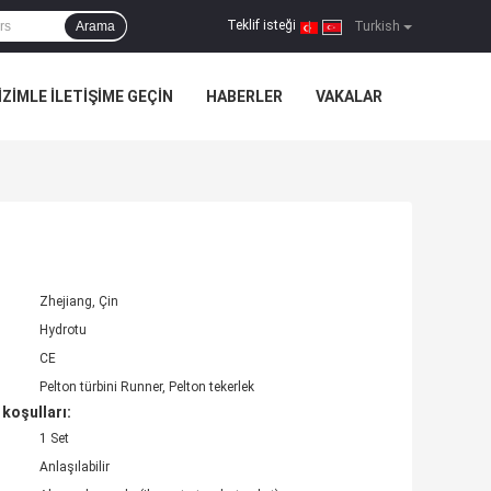
Teklif isteği
Arama
|
Turkish
IZIMLE ILETIŞIME GEÇIN
HABERLER
VAKALAR
Zhejiang, Çin
Hydrotu
CE
Pelton türbini Runner, Pelton tekerlek
koşulları:
1 Set
Anlaşılabilir