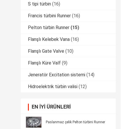
S tipi türbin
(16)
Francis türbini Runner
(16)
Pelton türbin Runner
(15)
Flanşlı Kelebek Vana
(16)
Flanşlı Gate Valve
(10)
Flanşlı Küre Valf
(9)
Jeneratör Excitation sistemi
(14)
Hidroelektrik türbin valisi
(12)
EN IYI ÜRÜNLERI
Paslanmaz çelik Pelton türbini Runner