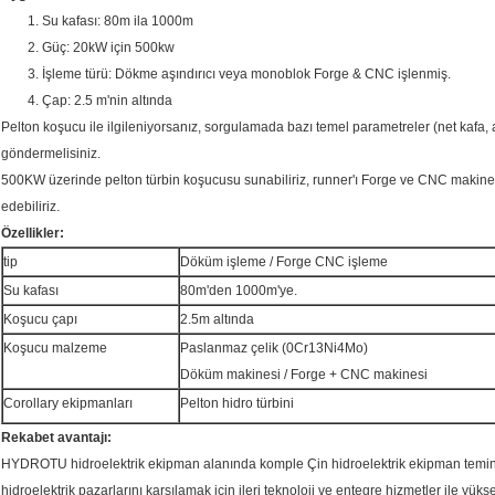
1. Su kafası: 80m ila 1000m
2. Güç: 20kW için 500kw
3. İşleme türü: Dökme aşındırıcı veya monoblok Forge & CNC işlenmiş.
4. Çap: 2.5 m'nin altında
Pelton koşucu ile ilgileniyorsanız, sorgulamada bazı temel parametreler (net kafa, 
göndermelisiniz.
500KW üzerinde pelton türbin koşucusu sunabiliriz, runner'ı
Forge ve CNC makinesi
edebiliriz.
Özellikler:
tip
Döküm işleme / Forge CNC işleme
Su kafası
80m'den 1000m'ye.
Koşucu çapı
2.5m altında
Koşucu malzeme
Paslanmaz çelik (0Cr13Ni4Mo)
Döküm makinesi / Forge + CNC makinesi
Corollary ekipmanları
Pelton hidro türbini
Rekabet avantajı:
HYDROTU hidroelektrik ekipman alanında komple Çin hidroelektrik ekipman temini,
hidroelektrik pazarlarını karşılamak için ileri teknoloji ve entegre hizmetler ile yük