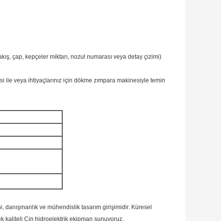
akış, çap, kepçeler miktarı, nozul numarası veya detay çizimi)
 ile veya ihtiyaçlarınız için dökme zımpara makinesiyle temin
 danışmanlık ve mühendislik tasarım girişimidir.
Küresel
sek kaliteli Çin hidroelektrik ekipman sunuyoruz.