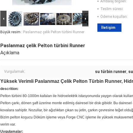
Ambalaj bilgileri:
Teslim süresi:
Ödeme koşulları:
İletişim
Büyük resim :
Paslanmaz çelik Pelton türbini Runner
Paslanmaz çelik Pelton türbini Runner
Açıklama
su türbin runner
su
Vurgulamak:
,
Yüksek Verimli Paslanmaz Çelik Pelton Türbin Runner, Hidro
descrition:
Pelton türbini 80-1000m kafaları ile hidroelektrik istasyonunda yaygın olarak kullan
Pelton çarkı, dönen şaft üzerine monte edilmiş dairesel bir disk gibidir.
Bu dairesel d
kovalara sahiptir.
Nozullar, bir ağızlıktan çıkan su jetin, çarkın çevresine teğet oldu
Bizim pelton koşucu Döküm işleme veya Forge CNC işleme ile yüksek mukavemetli p
verim var.
Uygulamalar: