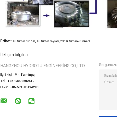
,
,
Etiket:
su türbin runner
su türbin rayları
water turbine runners
İletişim bilgileri
Sorgunuzu
HANGZHOU HYDROTU ENGINEERING CO.,LTD.
İlgili kişi:
Mr. Tu mingqi
Tel:
+86 13003602610
Faks:
+86-571-85194290