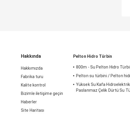
Hakkında
Pelton Hidro Türbin
800m - Su Pelton Hidro Türb
Hakkımızda
Pelton su türbini / Pelton hid
Fabrika turu
Yüksek Su Kafa Hidroelektrik 
Kalite kontrol
Paslanmaz Çelik Dürtü Su Tür
Bizimle iletişime geçin
Pelton Su Türbini
Haberler
Site Haritası