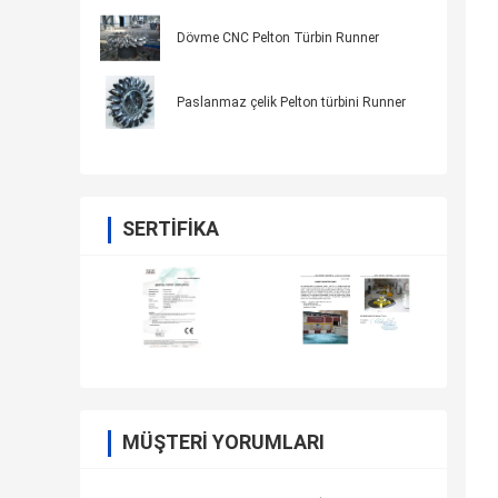
Dövme CNC Pelton Türbin Runner
Paslanmaz çelik Pelton türbini Runner
SERTIFIKA
MÜŞTERI YORUMLARI