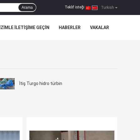
Teklif isteği
Arama
|
Turkish
IZIMLE ILETIŞIME GEÇIN
HABERLER
VAKALAR
İtiş Turgo hidro türbin