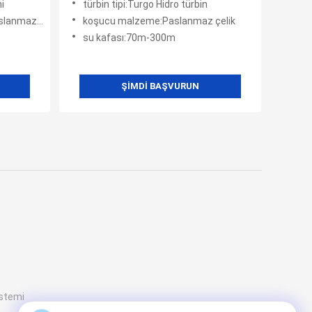
i
türbin tipi:Turgo Hidro türbin
maz çelik
koşucu malzeme:Paslanmaz çelik
su kafası:70m-300m
ŞIMDI BAŞVURUN
istemi