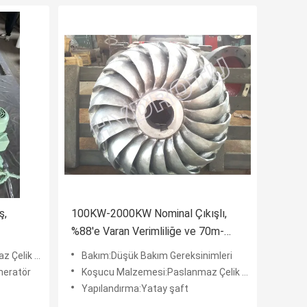
ş,
100KW-2000KW Nominal Çıkışlı,
%88'e Varan Verimliliğe ve 70m-
% 88
200m Düşüş Aralığına Sahip Turgo
Cr13Ni4Mo)
Bakım:Düşük Bakım Gereksinimleri
ni
Hidro Türbin
neratör
Koşucu Malzemesi:Paslanmaz Çelik (0Cr13Ni4Mo)
Yapılandırma:Yatay şaft