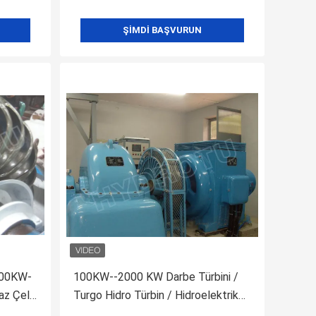
ŞIMDI BAŞVURUN
100KW-
100KW--2000 KW Darbe Türbini /
z Çelik
Turgo Hidro Türbin / Hidroelektrik
Santrali için su türbini