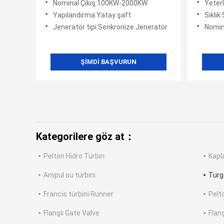
Nominal Çıkış:100KW-2000KW
Yeterl
Verimlilik
Yapılandırma:Yatay şaft
Sıklı
Jeneratör tipi:Senkronize Jeneratör
Nomin
ŞIMDI BAŞVURUN
Kategorilere göz at：
Pelton Hidro Türbin
Kapl
Ampul su türbini
Turg
Francis türbini Runner
Pelt
Flanşlı Gate Valve
Flanş