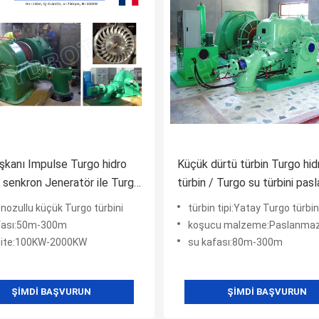
şkanı Impulse Turgo hidro
Küçük dürtü türbin Turgo hid
/ senkron Jeneratör ile Turgo
türbin / Turgo su türbini pa
ni
çelik Runner ile
i nozullu küçük Turgo türbini
türbin tipi:Yatay Turgo türbin
fası:50m-300m
koşucu malzeme:Paslanmaz çe
ite:100KW-2000KW
su kafası:80m-300m
ŞIMDI BAŞVURUN
ŞIMDI BAŞVURUN