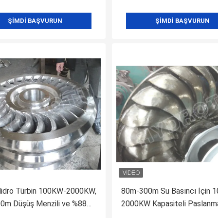
ŞIMDI BAŞVURUN
ŞIMDI BAŞVURUN
Hidro Türbin 100KW-2000KW,
80m-300m Su Basıncı İçin 
0m Düşüş Menzili ve %88
2000KW Kapasiteli Paslanma
ik
Runner Türbinli Su Türbini