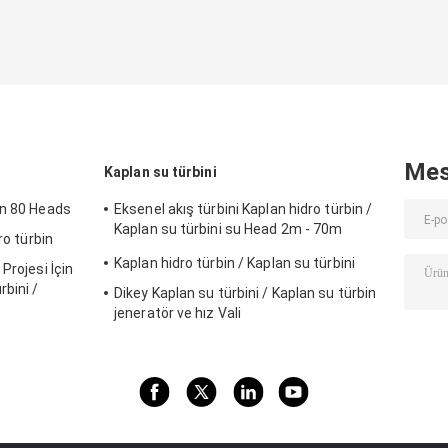
Mes
Kaplan su türbini
in 80 Heads
Eksenel akış türbini Kaplan hidro türbin /
Kaplan su türbini su Head 2m - 70m
ro türbin
hidroelektrik projesi
Kaplan hidro türbin / Kaplan su türbini
Projesi İçin
bini /
Dikey Kaplan su türbini / Kaplan su türbin
jeneratör ve hız Vali