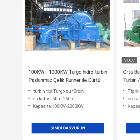
100KW - 1000KW Turgo hidro türbin
Orta Ba
Paslanmaz Çelik Runner ile Dürtü Su
Türbin 
Türbini
su türbi
türbin tipi:Turgo su türbini
Tip:İk
su kafası:50m-250m
su ka
Kapasite:100KW-2000KW
Kapas
ŞIMDI BAŞVURUN