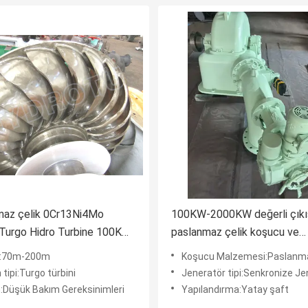
maz çelik 0Cr13Ni4Mo
100KW-2000KW değerli çıkı
Turgo Hidro Turbine 100KW
paslanmaz çelik koşucu ve
 Rated Output Impulse Su
hidroelektrik santralleri için
k:70m-200m
Koşucu Malzemesi:Paslanmaz Çelik (0
stemi
verimlilik ile Turgo hidro türbi
 tipi:Turgo türbini
Jeneratör tipi:Senkronize Je
:Düşük Bakım Gereksinimleri
Yapılandırma:Yatay şaft