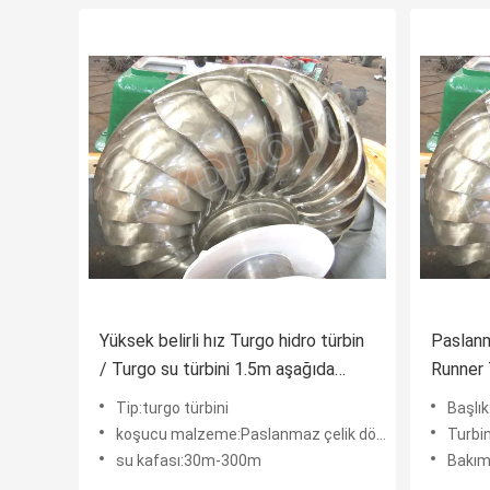
Yüksek belirli hız Turgo hidro türbin
Paslan
/ Turgo su türbini 1.5m aşağıda
Runner 
paslanmaz çelik Runner çapı ile
2000KW
Tip:turgo türbini
Başlı
Gücü Si
koşucu malzeme:Paslanmaz çelik döküm
Turbin
su kafası:30m-300m
Bakım