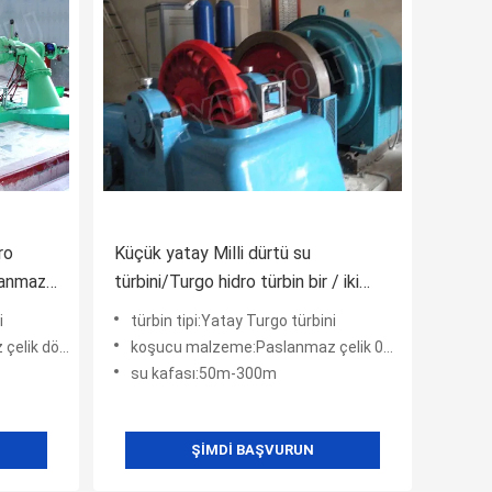
ro
Küçük yatay Milli dürtü su
slanmaz
türbini/Turgo hidro türbin bir / iki
memeleri
i
türbin tipi:Yatay Turgo türbini
lik döküm
koşucu malzeme:Paslanmaz çelik 0Cr14Ni4Mo
su kafası:50m-300m
ŞIMDI BAŞVURUN