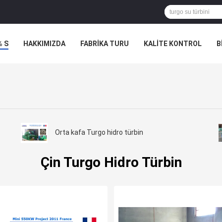
% S
HAKKIMIZDA
FABRIKA TURU
KALITE KONTROL
B
Orta kafa Turgo hidro türbin
Çin Turgo Hidro Türbin