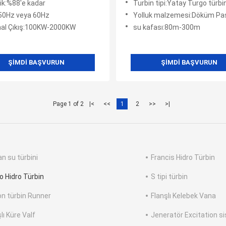
ik:%88'e kadar
Turbin tipi:Yatay Turgo türbin
k:50Hz veya 60Hz
Yolluk malzemesi:Döküm Paslan
al Çıkış:100KW-2000KW
su kafası:80m-300m
ŞIMDI BAŞVURUN
ŞIMDI BAŞVURUN
Page 1 of 2
|<
<<
1
2
>>
>|
an su türbini
Francis Hidro Türbin
o Hidro Türbin
S tipi türbin
on türbin Runner
Flanşlı Kelebek Vana
lı Küre Valf
Jeneratör Excitation s