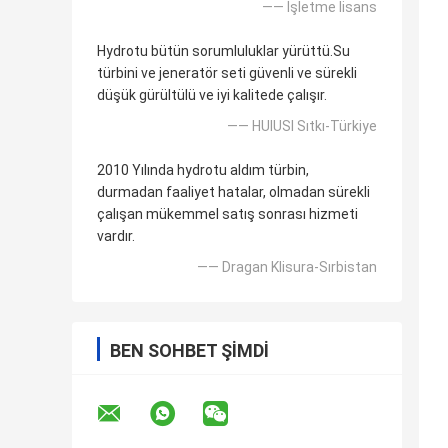
—— İşletme lisans
Hydrotu bütün sorumluluklar yürüttü.Su
türbini ve jeneratör seti güvenli ve sürekli
düşük gürültülü ve iyi kalitede çalışır.
—— HUlUSI Sıtkı-Türkiye
2010 Yılında hydrotu aldım türbin,
durmadan faaliyet hatalar, olmadan sürekli
çalışan mükemmel satış sonrası hizmeti
vardır.
—— Dragan Klisura-Sırbistan
BEN SOHBET ŞIMDI