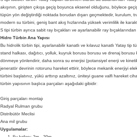
akışının, girişten çıkışa geçiş boyunca eksenel olduğunu, böylece geçiş
tüpün yön değiştirdiği noktada borudan dışarı geçmektedir, kurulum, tr
modern su türbini, geniş bant akış hızlarında yüksek verimlilik ile karakt
S tipi türbin ayrıca sabit ray bıçakları ve ayarlanabilir ray bıçaklarından
Hidro Türbin Ana Yapısı
Bu hidrolik türbin tipi, ayarlanabilir kanatlı ve kılavuz kanatlı Yatay tip tüb
stand halkası, dağıtıcı, yolluk, kuyruk borusu borusu ve drenaj borusu 
dönmeye yönlendirir, daha sonra su enerjisi (potansiyel enerji ve kineti
jeneratör devrinin rotorunu hareket ettirir, böylece mekanik enerjiyi elek
türbini başlatınız, yükü arttırıp azaltınız, üniteyi guane valfi hareket ci
türbin yapısının başlıca parçaları aşağıdaki gibidir:
Giriş parçaları montajı
Radyal Rulman grubu
Distribütör Meclisi
Ana mil grubu
Uygulamalar:
1. Su kafası: 2m - 20m