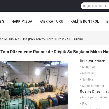
% S
HAKKIMIZDA
FABRIKA TURU
KALITE KONTROL
B
Ile Düşük Su Başkanı Mikro Hidro Türbin / Su Türbini
Tam Düzenleme Runner ile Düşük Su Başkanı Mikro Hidr
Ürün ayrıntıları:
Menşe yeri:
Marka adı:
Sertifika:
Model numarası:
Ödeme & teslimat 
Min sipariş miktarı:
Fiyat: