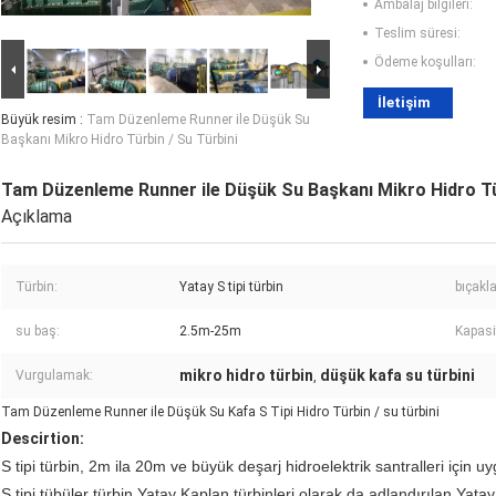
Ambalaj bilgileri:
Teslim süresi:
Ödeme koşulları:
İletişim
Büyük resim :
Tam Düzenleme Runner ile Düşük Su
Başkanı Mikro Hidro Türbin / Su Türbini
Tam Düzenleme Runner ile Düşük Su Başkanı Mikro Hidro Tür
Açıklama
Türbin:
Yatay S tipi türbin
bıçakl
su baş:
2.5m-25m
Kapasi
mikro hidro türbin
düşük kafa su türbini
Vurgulamak:
,
Tam Düzenleme Runner ile Düşük Su Kafa S Tipi Hidro Türbin / su türbini
Descirtion:
S tipi türbin, 2m ila 20m ve büyük deşarj hidroelektrik santralleri için u
S tipi tübüler türbin Yatay Kaplan türbinleri olarak da adlandırılan Yat