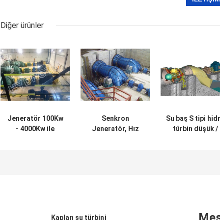
Diğer ürünler
Jeneratör 100Kw
Senkron
Su baş S tipi hid
- 4000Kw ile
Jeneratör, Hız
türbin düşük /
Paslanmaz Çelik
Valisi Giriş valfi
türbin tam
Pelton Tekerlek
ile 0.1MW-10MW
düzenleme
Su Türbini
Yatay S Tipi
Runner, hız vali i
Türbin
su
Mes
Kaplan su türbini