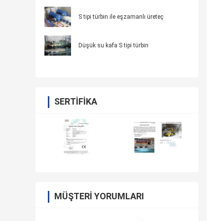
S tipi türbin ile eşzamanlı üreteç
Düşük su kafa S tipi türbin
SERTIFIKA
MÜŞTERI YORUMLARI