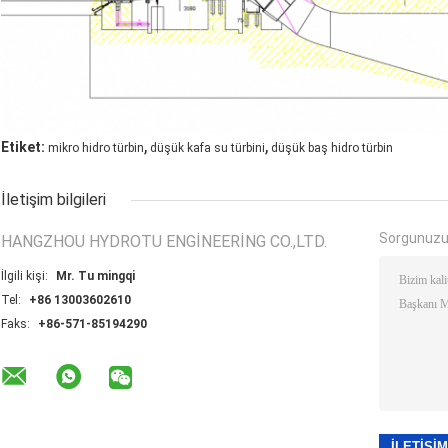
,
,
Etiket:
mikro hidro türbin
düşük kafa su türbini
düşük baş hidro türbin
İletişim bilgileri
Sorgunuzu
HANGZHOU HYDROTU ENGINEERING CO.,LTD.
İlgili kişi:
Mr. Tu mingqi
Tel:
+86 13003602610
Faks:
+86-571-85194290