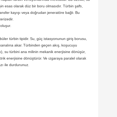
in esas olarak düz bir boru olmasıdır. Türbin şaftı,
ansfer kayışı veya doğrudan jeneratöre bağlı.
Bu
erizedir.
 oluşur.
üler türbin tipidir.
Su, güç istasyonunun giriş borusu,
kanalına akar.
Türbinden geçen akış, koşucuyu
k), su türbini ana milinin mekanik enerjisine dönüşür,
trik enerjisine dönüştürür.
Ve ızgaraya paralel olarak
hazı ile durdurunuz.