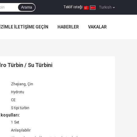
Teklif isteği
Arama
|
Turkish
IZIMLE ILETIŞIME GEÇIN
HABERLER
VAKALAR
o Türbin / Su Türbini
Zhejiang, Çin
Hydrotu
CE
S tipi türbin
koşulları:
1 Set
Anlaşılabilir