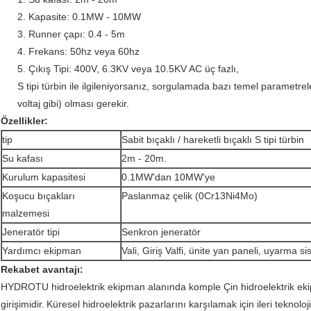
2. Kapasite: 0.1MW - 10MW
3. Runner çapı: 0.4 - 5m
4. Frekans: 50hz veya 60hz
5. Çıkış Tipi: 400V, 6.3KV veya 10.5KV AC üç fazlı,
S tipi türbin ile ilgileniyorsanız, sorgulamada bazı temel parametrel
voltaj gibi) olması gerekir.
Özellikler:
tip
Sabit bıçaklı / hareketli bıçaklı S tipi türbin
Su kafası
2m - 20m.
Kurulum kapasitesi
0.1MW'dan 10MW'ye
Koşucu bıçakları
Paslanmaz çelik (0Cr13Ni4Mo)
malzemesi
Jeneratör tipi
Senkron jeneratör
Yardımcı ekipman
Vali, Giriş Valfi, ünite yan paneli, uyarma si
Rekabet avantajı:
HYDROTU hidroelektrik ekipman alanında komple Çin hidroelektrik eki
girişimidir.
Küresel hidroelektrik pazarlarını karşılamak için ileri teknoloj