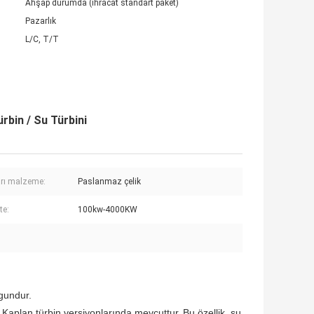
Ahşap durumda (ihracat standart paket)
Pazarlık
L/C, T/T
bin / Su Türbini
arı malzeme:
Paslanmaz çelik
te:
100kw-4000KW
ygundur.
ay Kaplan türbin versiyonlarında mevcuttur.
Bu özellik, su