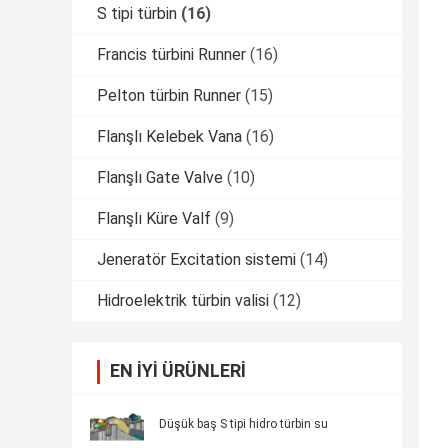
S tipi türbin
(16)
Francis türbini Runner
(16)
Pelton türbin Runner
(15)
Flanşlı Kelebek Vana
(16)
Flanşlı Gate Valve
(10)
Flanşlı Küre Valf
(9)
Jeneratör Excitation sistemi
(14)
Hidroelektrik türbin valisi
(12)
EN IYI ÜRÜNLERI
Düşük baş S tipi hidro türbin su