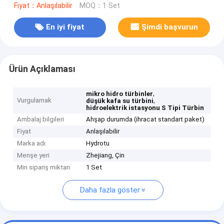
Fiyat：Anlaşılabilir
MOQ：1 Set
En iyi fiyat
Şimdi başvurun
Ürün Açıklaması
,
mikro hidro türbinler
Vurgulamak
,
düşük kafa su türbini
hidroelektrik istasyonu S Tipi Türbin
Ambalaj bilgileri
Ahşap durumda (ihracat standart paket)
Fiyat
Anlaşılabilir
Marka adı
Hydrotu
Menşe yeri
Zhejiang, Çin
Min sipariş miktarı
1 Set
Daha fazla göster