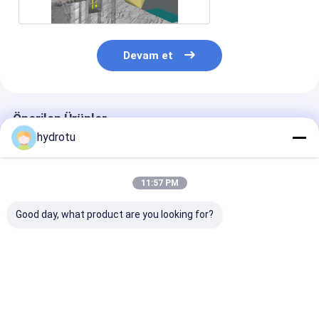
Devam et
Önerilen Ürünler
hydrotu
11:57 PM
Good day, what product are you looking for?
S tipi türbin ile
2m-20m su başlığı ve
5-20m baş men
eşzamanlı üreteç
100KW-10MW
Paslan Kaplan
kapasitesi için
Ekseli Akışlı
paslanmaz çelik
Hidroelektrik
bıçaklı S Tipi Hidro
Türbünü
En iyi fiyat
En iyi fiyat
En iyi fiy
Türbini