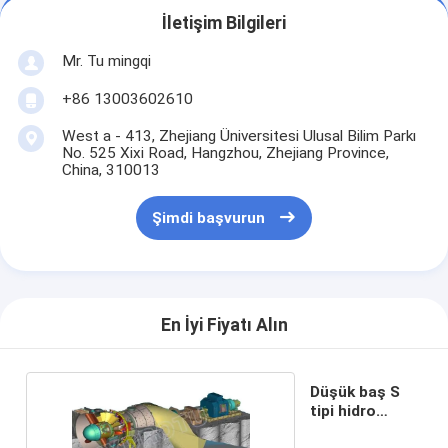
İletişim Bilgileri
Mr. Tu mingqi
+86 13003602610
West a - 413, Zhejiang Üniversitesi Ulusal Bilim Parkı
No. 525 Xixi Road, Hangzhou, Zhejiang Province,
China, 310013
Şimdi başvurun
En İyi Fiyatı Alın
Düşük baş S
tipi hidro
türbin su