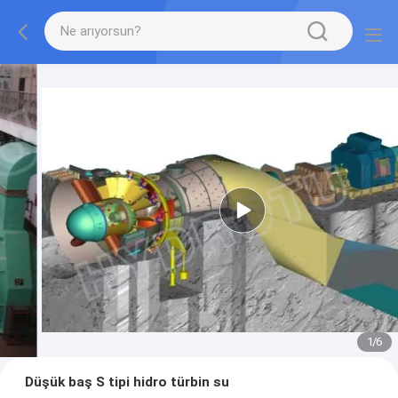
1
/
6
Düşük baş S tipi hidro türbin su