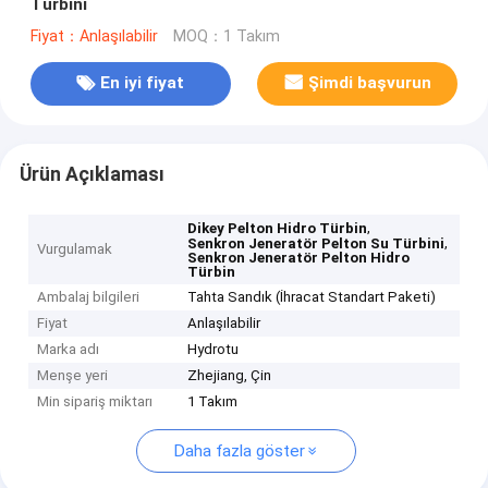
Türbini
Fiyat：Anlaşılabilir
MOQ：1 Takım
En iyi fiyat
Şimdi başvurun
Ürün Açıklaması
,
Dikey Pelton Hidro Türbin
,
Senkron Jeneratör Pelton Su Türbini
Vurgulamak
Senkron Jeneratör Pelton Hidro
Türbin
Ambalaj bilgileri
Tahta Sandık (İhracat Standart Paketi)
Fiyat
Anlaşılabilir
Marka adı
Hydrotu
Menşe yeri
Zhejiang, Çin
Min sipariş miktarı
1 Takım
Daha fazla göster