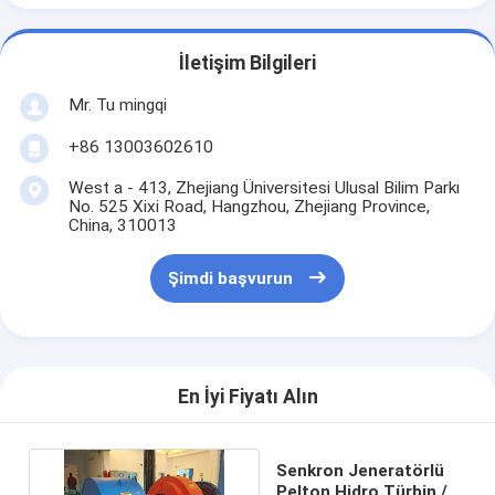
İletişim Bilgileri
Mr. Tu mingqi
+86 13003602610
West a - 413, Zhejiang Üniversitesi Ulusal Bilim Parkı
No. 525 Xixi Road, Hangzhou, Zhejiang Province,
China, 310013
Şimdi başvurun
En İyi Fiyatı Alın
Senkron Jeneratörlü
Pelton Hidro Türbin /