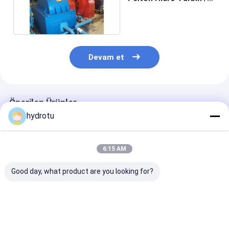
Pelton Su Türbini
Devam et
Önerilen Ürünler
hydrotu
6:15 AM
Good day, what product are you looking for?
Pelton su türbini /
Yüksek Kafa
İki uçlarını
Pelton hidro türbin
Hidroelektrik Projesi
Horizontion P
sahte CNC ile 530 m
için Paslanmaz Çelik
hidro türbin
kafa Hidroelektrik
Runner ile Dürtü