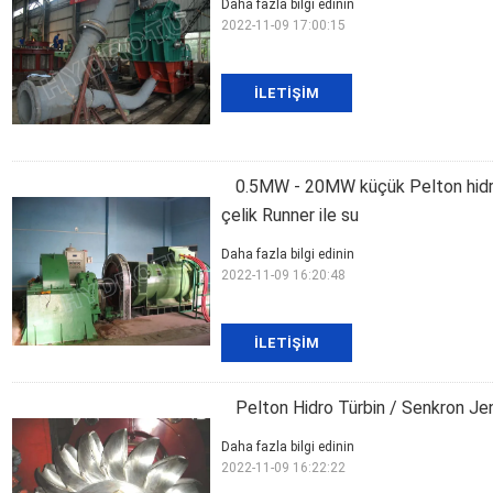
Daha fazla bilgi edinin
2022-11-09 17:00:15
İLETIŞIM
0.5MW - 20MW küçük Pelton hidro
çelik Runner ile su
Daha fazla bilgi edinin
2022-11-09 16:20:48
İLETIŞIM
Pelton Hidro Türbin / Senkron Jen
Daha fazla bilgi edinin
2022-11-09 16:22:22