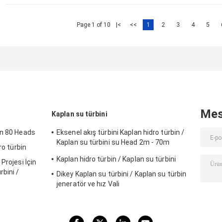
Page 1 of 10
|<
<<
1
2
3
4
5
Mes
Kaplan su türbini
in 80 Heads
Eksenel akış türbini Kaplan hidro türbin /
Kaplan su türbini su Head 2m - 70m
ro türbin
hidroelektrik projesi
Kaplan hidro türbin / Kaplan su türbini
Projesi İçin
bini /
Dikey Kaplan su türbini / Kaplan su türbin
jeneratör ve hız Vali