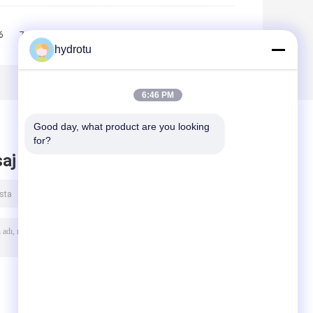
6
7
8
9
10
>>
>|
hydrotu
6:46 PM
Good day, what product are you looking 
for?
aj bırak