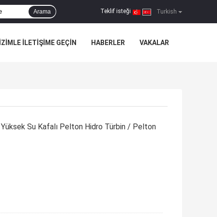
Teklif isteği
Arama
|
Turkish
IZIMLE ILETIŞIME GEÇIN
HABERLER
VAKALAR
 Yüksek Su Kafalı Pelton Hidro Türbin / Pelton