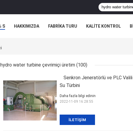
% S
HAKKIMIZDA
FABRIKA TURU
KALITE KONTROL
B
i
hydro water turbine çevrimiçi üretim
(100)
Senkron Jeneratörlü ve PLC Valili
Su Türbini
Daha fazla bilgi edinin
2022-11-09 16:28:55
İLETIŞIM