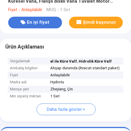
Küresel Vana, Flanşlı diskli Vana Tuvalet Motor
kontrol
Fiyat：Anlaşılabilir
MOQ：1 Set
En iyi fiyat
Şimdi başvurun
Ürün Açıklaması
Vurgulamak
,
el ile Küre Valf
Hidrolik Küre Valf
Ambalaj bilgileri
Ahşap durumda (ihracat standart paket)
Fiyat
Anlaşılabilir
Marka adı
Hydrotu
Menşe yeri
Zhejiang, Çin
Min sipariş miktarı
1 Set
Daha fazla göster