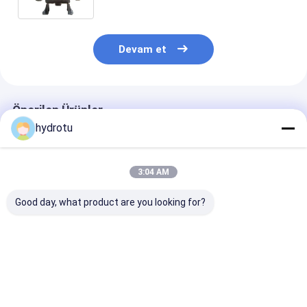
Devam et
Önerilen Ürünler
hydrotu
3:04 AM
Good day, what product are you looking for?
DN 300-2600 mm
Hidrolik kontrol
DN300 - 2600
çapında hidrolik
Küresel Vana,
hidrolik Count
Flanşlı dünya Vana,
Küresel Vana, Flanşlı
ağırlık Küresel
Küresel Vana,
diskli Vana su
Flanşlı Globe v
Küresel Vana
basıncı 0,6 - 16,0
Hidroelektrik
En iyi fiyat
En iyi fiyat
En iyi fiy
Hidroelektrik
Mpa
istasyonu
istasyonu