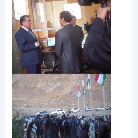
Ev
HYDROTU, hidroelektrik ekipmanı alanında tam bir Çin
hidroelektrik ekipman sağlayıcısı, danışmanlık ve mühendislik
Ürün:% s
tasarımı girişimidir.Küresel hidroelektrik pazarlarını karşılamak
için yüksek kaliteli Çin hidroelektrik ekipmanlarını gelişmiş
Hakkımızda
teknolojiler ve entegre hizmetler ile sunuyoruz.