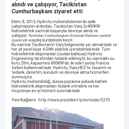
alındı ve çalışıyor, Tacikistan
Cumhurbaşkanı ziyaret etti
Ekim, 8, 2013, Hydrotu mühendislerinin iki aylık
çalışmasının ardından, Tacikistan Vanj 2x400KW
hidroelektrik santrali başarıyla devreye alındı ve
çalışıyor,
Tacikistan Cumhurbaşkanı Emomali Rahmon santrali
açılış kurdelesini kesti.
ziyaret etti ve
Bu santral Tacikistan'ın Vanj bölgesinde yer almaktadır ve
her yıl yerel köye 4 GWh elektrik üretebilmektedir. Tüm
hidroelektrik ekipmanları (sudan kabloya) Hydrotu
Engineering tarafından tedarik edilmiştir, bu santralin su
kotu 20m, kapasitesi 800KW'dır, iki adet yatay Francis
türbini kullanmaktadır. Hydrotu, Vanj HES'te tasarım ve
tedarik, denetim, kurulum ve devreye alma hizmetleri
sunmuştur.
Hydrotu mühendisliği, dünya pazarına yüksek kaliteli
hidroelektrik ekipmanları tedarik etmekte ve her
müşteriye en iyi hizmeti sunmaktadır.
Yeni Bağlantı: http://www.prezident.tj/en/node/5373