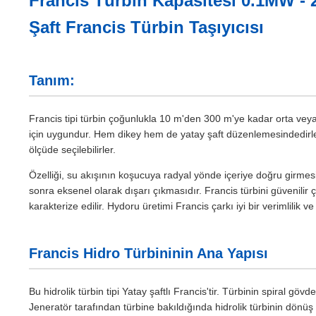
Francis Türbin Kapasitesi 0.1MW - 
Şaft Francis Türbin Taşıyıcısı
Tanım:
Francis tipi türbin çoğunlukla 10 m'den 300 m'ye kadar orta veya
için uygundur. Hem dikey hem de yatay şaft düzenlemesindedirler
ölçüde seçilebilirler.
Özelliği, su akışının koşucuya radyal yönde içeriye doğru girmes
sonra eksenel olarak dışarı çıkmasıdır. Francis türbini güvenilir ç
karakterize edilir. Hydoru üretimi Francis çarkı iyi bir verimlilik 
Francis Hidro Türbininin Ana Yapısı
Bu hidrolik türbin tipi Yatay şaftlı Francis'tir. Türbinin spiral göv
Jeneratör tarafından türbine bakıldığında hidrolik türbinin dönüş