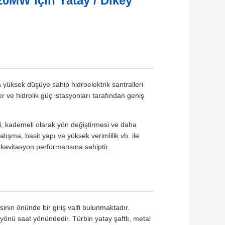
20MW için Yatay / Dikey
 yüksek düşüye sahip hidroelektrik santralleri
 ve hidrolik güç istasyonları tarafından geniş
i, kademeli olarak yön değiştirmesi ve daha
alışma, basit yapı ve yüksek verimlilik vb. ile
ve kavitasyon performansına sahiptir.
desinin önünde bir giriş valfi bulunmaktadır.
 yönü saat yönündedir. Türbin yatay şaftlı, metal