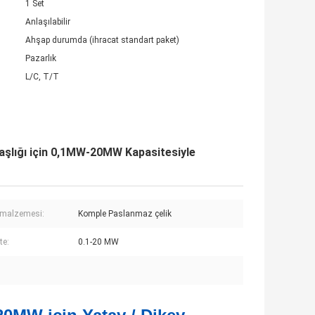
1 Set
Anlaşılabilir
Ahşap durumda (ihracat standart paket)
Pazarlık
L/C, T/T
aşlığı için 0,1MW-20MW Kapasitesiyle
 malzemesi:
Komple Paslanmaz çelik
te:
0.1-20 MW