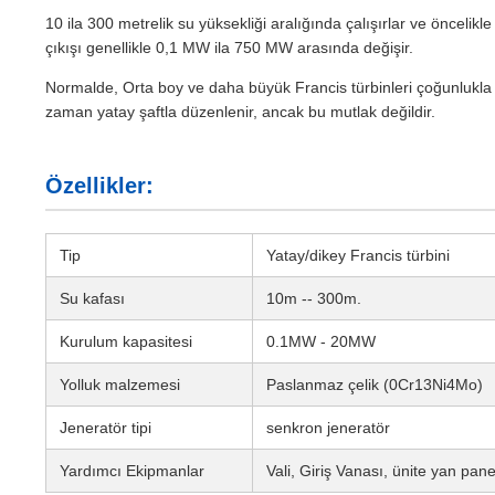
10 ila 300 metrelik su yüksekliği aralığında çalışırlar ve öncelikle e
çıkışı genellikle 0,1 MW ila 750 MW arasında değişir.
Normalde, Orta boy ve daha büyük Francis türbinleri çoğunlukla d
zaman yatay şaftla düzenlenir, ancak bu mutlak değildir.
Özellikler:
Tip
Yatay/dikey Francis türbini
Su kafası
10m -- 300m.
Kurulum kapasitesi
0.1MW - 20MW
Yolluk malzemesi
Paslanmaz çelik (0Cr13Ni4Mo)
Jeneratör tipi
senkron jeneratör
Yardımcı Ekipmanlar
Vali, Giriş Vanası, ünite yan pan