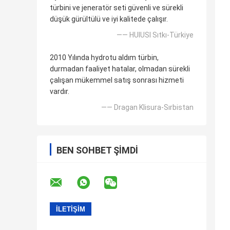
türbini ve jeneratör seti güvenli ve sürekli
düşük gürültülü ve iyi kalitede çalışır.
—— HUlUSI Sıtkı-Türkiye
2010 Yılında hydrotu aldım türbin,
durmadan faaliyet hatalar, olmadan sürekli
çalışan mükemmel satış sonrası hizmeti
vardır.
—— Dragan Klisura-Sırbistan
BEN SOHBET ŞIMDI