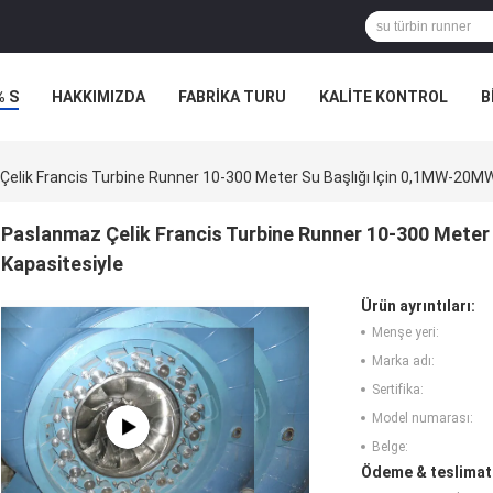
% S
HAKKIMIZDA
FABRIKA TURU
KALITE KONTROL
B
elik Francis Turbine Runner 10-300 Meter Su Başlığı Için 0,1MW-20MW
Paslanmaz Çelik Francis Turbine Runner 10-300 Meter
Kapasitesiyle
Ürün ayrıntıları:
Menşe yeri:
Marka adı:
Sertifika:
Model numarası:
Belge:
Ödeme & teslimat 