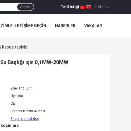
Teklif isteği
Arama
|
Turkish
IZIMLE ILETIŞIME GEÇIN
HABERLER
VAKALAR
 Kapasitesiyle
 Su Başlığı için 0,1MW-20MW
Zhejiang, Çin
Hydrotu
CE
Francis türbini Runner
Enquiry sheet.doc
koşulları: