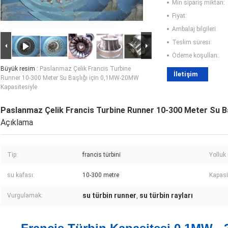
Min sipariş miktarı:
Fiyat:
Ambalaj bilgileri:
Teslim süresi:
Ödeme koşulları:
Büyük resim :
Paslanmaz Çelik Francis Turbine
İletişim
Runner 10-300 Meter Su Başlığı için 0,1MW-20MW
Kapasitesiyle
Paslanmaz Çelik Francis Turbine Runner 10-300 Meter Su B
Açıklama
Tip:
francis türbini
Yolluk
su kafası:
10-300 metre
Kapasi
su türbin runner
su türbin rayları
Vurgulamak:
,