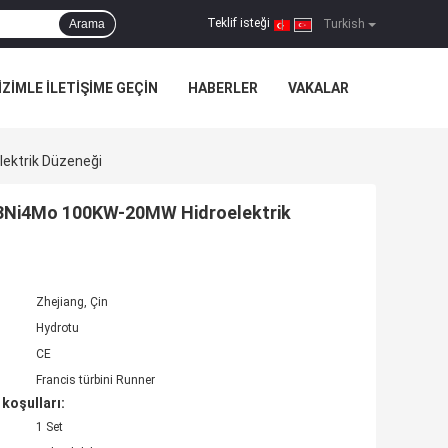
Teklif isteği
Arama
|
Turkish
IZIMLE ILETIŞIME GEÇIN
HABERLER
VAKALAR
ektrik Düzeneği
r13Ni4Mo 100KW-20MW Hidroelektrik
Zhejiang, Çin
Hydrotu
CE
Francis türbini Runner
koşulları:
1 Set