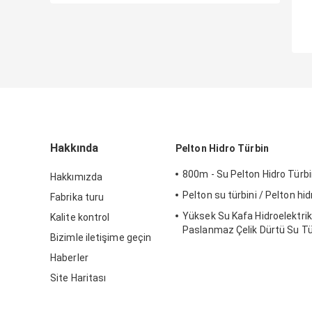
Hakkında
Pelton Hidro Türbin
800m - Su Pelton Hidro Türb
Hakkımızda
Pelton su türbini / Pelton hid
Fabrika turu
Yüksek Su Kafa Hidroelektrik 
Kalite kontrol
Paslanmaz Çelik Dürtü Su Tür
Bizimle iletişime geçin
Pelton Su Türbini
Haberler
Site Haritası