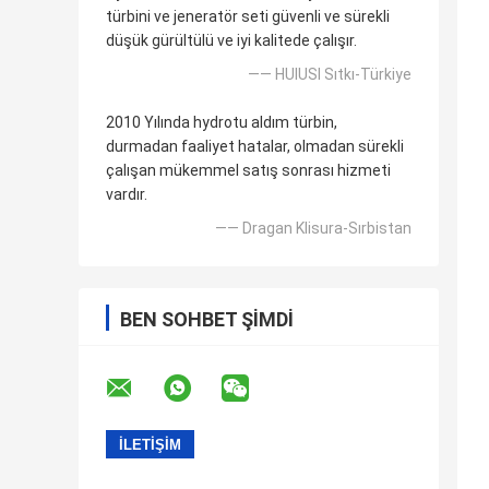
türbini ve jeneratör seti güvenli ve sürekli
düşük gürültülü ve iyi kalitede çalışır.
—— HUlUSI Sıtkı-Türkiye
2010 Yılında hydrotu aldım türbin,
durmadan faaliyet hatalar, olmadan sürekli
çalışan mükemmel satış sonrası hizmeti
vardır.
—— Dragan Klisura-Sırbistan
BEN SOHBET ŞIMDI