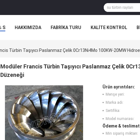
% S
HAKKIMIZDA
FABRIKA TURU
KALITE KONTROL
B
ncis Türbin Taşıyıcı Paslanmaz Çelik 0Cr13Ni4Mo 100KW-20MW Hidroel
Modüler Francis Türbin Taşıyıcı Paslanmaz Çelik 0C
Düzeneği
Ürün ayrıntıları:
Menşe yeri:
Marka adı:
Sertifika:
Model numarası:
Ödeme & teslimat 
Min sipariş miktarı: