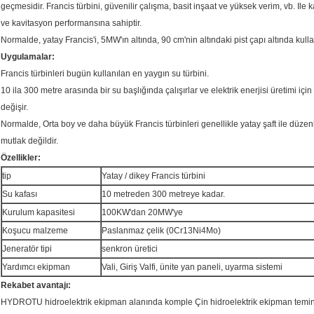
geçmesidir.
Francis türbini, güvenilir çalışma, basit inşaat ve yüksek verim, vb. Ile k
ve kavitasyon performansına sahiptir.
Normalde, yatay Francis'i, 5MW'ın altında, 90 cm'nin altındaki pist çapı altında kulla
Uygulamalar:
Francis türbinleri bugün kullanılan en yaygın su türbini.
10 ila 300 metre arasında bir su başlığında çalışırlar ve elektrik enerjisi üretimi için k
değişir.
Normalde, Orta boy ve daha büyük Francis türbinleri genellikle yatay şaft ile düzenle
mutlak değildir.
Özellikler:
tip
Yatay / dikey Francis türbini
Su kafası
10 metreden 300 metreye kadar.
Kurulum kapasitesi
100KW'dan 20MW'ye
Koşucu malzeme
Paslanmaz çelik (0Cr13Ni4Mo)
Jeneratör tipi
senkron üretici
Yardımcı ekipman
Vali, Giriş Valfi, ünite yan paneli, uyarma sistemi
Rekabet avantajı:
HYDROTU hidroelektrik ekipman alanında komple Çin hidroelektrik ekipman temini,