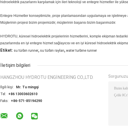
hidroelektrik pazarlarını karşılamak için ileri teknoloji ve entegre hizmetler ile yük
Entegre Hizmetler konseptimizle, proje planlamasından uygulamaya ve işletmeye a
Müşterinin projesi bizim projemizdir, müşterinin başarısı bizim başarımızdır.
HYDROTU, küresel hidroelektrik projelerinin hizmetlerini, komple ekipman tedari
pazarlarında en iyi entegre hizmet sağlayıcısı ve en iyi küresel hidroelektrik ekipm
,
,
Etiket:
su türbin runner
su türbin rayları
water turbine runner
İletişim bilgileri
Sorgunuzu
HANGZHOU HYDROTU ENGINEERING CO.,LTD.
İlgili kişi:
Mr. Tu mingqi
Tel:
+86 13003602610
Faks:
+86-571-85194290