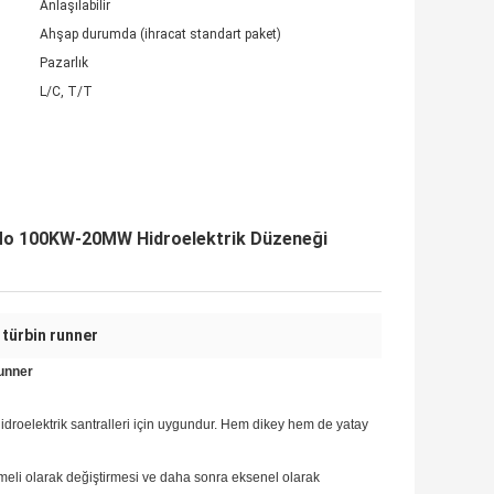
Anlaşılabilir
Ahşap durumda (ihracat standart paket)
Pazarlık
L/C, T/T
4Mo 100KW-20MW Hidroelektrik Düzeneği
 türbin runner
Runner
roelektrik santralleri için uygundur.
Hem dikey hem de yatay
emeli olarak değiştirmesi ve daha sonra eksenel olarak