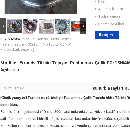
Fiyat:
Ambalaj bilgileri:
Teslim süresi:
Ödeme koşulları:
İletişim
Büyük resim :
Modüler Francis Türbin Taşıyıcı
Paslanmaz Çelik 0Cr13Ni4Mo 100KW-20MW
Hidroelektrik Düzeneği
Modüler Francis Türbin Taşıyıcı Paslanmaz Çelik 0Cr13Ni
Açıklama
su türbin rayları
su
Vurgulamak:
,
Küçük yatay mil Francis su türbini için Paslanmaz Çelik Francis hidro Türbin 
descrition:
Francis türbini çoğunlukla 10m ila 300m arasında orta veya yüksek başlığa sahip hid
şaft düzenindedirler ve hidrolik güç istasyonları tarafından büyük ölçüde seçilebilir.
Bu özelliğin özelliği, su akışının koşucuya radyal yönde içeriye girmesi, yönü kad