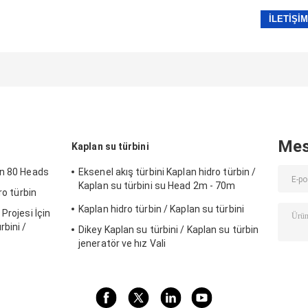
Mes
Kaplan su türbini
in 80 Heads
Eksenel akış türbini Kaplan hidro türbin /
Kaplan su türbini su Head 2m - 70m
ro türbin
hidroelektrik projesi
Kaplan hidro türbin / Kaplan su türbini
Projesi İçin
bini /
Dikey Kaplan su türbini / Kaplan su türbin
jeneratör ve hız Vali