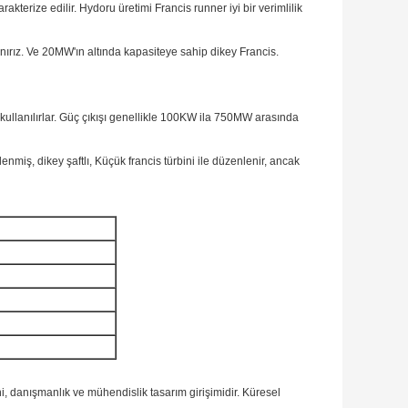
arakterize edilir. Hydoru üretimi Francis runner iyi bir verimlilik
nırız.
Ve 20MW'ın altında kapasiteye sahip dikey Francis.
ullanılırlar.
Güç çıkışı genellikle 100KW ila 750MW arasında
nmiş, dikey şaftlı, Küçük francis türbini ile düzenlenir, ancak
 danışmanlık ve mühendislik tasarım girişimidir.
Küresel