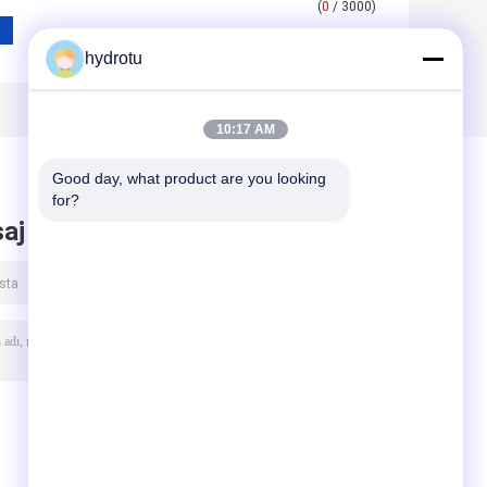
(
0
/ 3000)
hydrotu
10:17 AM
Good day, what product are you looking 
for?
aj bırak