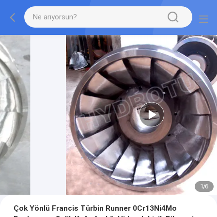
1
/
6
Çok Yönlü Francis Türbin Runner 0Cr13Ni4Mo