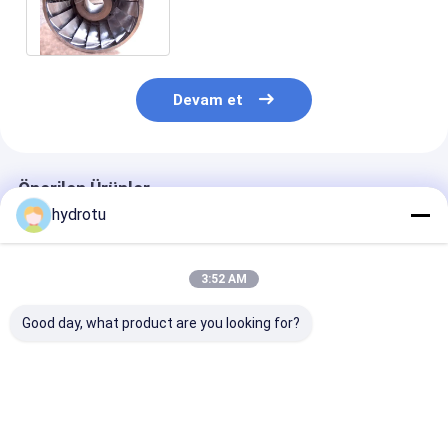
Çelik Kafa Aralığı Hidroelektrik
Bileşeni
Devam et
Önerilen Ürünler
hydrotu
3:52 AM
Good day, what product are you looking for?
Paslanmaz Çelik
Modüler Francis
Yatay Dikey Şa
Francis Turbine
Türbin Taşıyıcı
Francis Türbi
Runner 10-300 Meter
Paslanmaz Çelik
Taşıyıcısı 100
Su Başlığı için
0Cr13Ni4Mo 100KW-
20MW Kapasite
0,1MW-20MW
20MW Hidroelektrik
Paslanmaz Çel