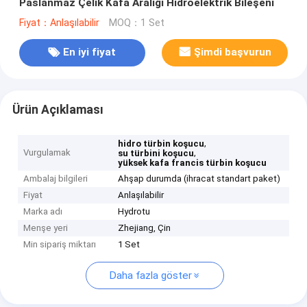
Paslanmaz Çelik Kafa Aralığı Hidroelektrik Bileşeni
Fiyat：Anlaşılabilir
MOQ：1 Set
En iyi fiyat
Şimdi başvurun
Ürün Açıklaması
,
hidro türbin koşucu
Vurgulamak
,
su türbini koşucu
yüksek kafa francis türbin koşucu
Ambalaj bilgileri
Ahşap durumda (ihracat standart paket)
Fiyat
Anlaşılabilir
Marka adı
Hydrotu
Menşe yeri
Zhejiang, Çin
Min sipariş miktarı
1 Set
Daha fazla göster