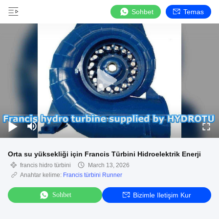
Sohbet
Temas
Orta su yüksekliği için Francis Türbini Hidroelektrik Enerji
francis hidro türbini
March 13, 2026
Anahtar kelime:
Francis türbini Runner
Sohbet
Bizimle Iletişim Kur